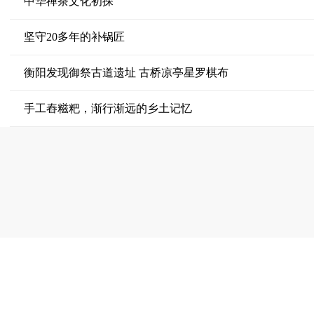
中华禅茶文化初探
坚守20多年的补锅匠
衡阳发现御祭古道遗址 古桥凉亭星罗棋布
手工舂糍粑，渐行渐远的乡土记忆