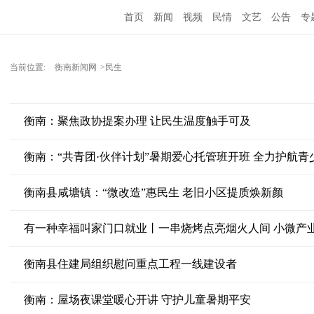
首页
新闻
视频
民情
文艺
公告
专
当前位置:
衡南新闻网
>民生
衡南：聚焦政协提案办理 让民生温度触手可及
衡南：“共青团·伙伴计划”暑期爱心托管班开班 全力护航青
衡南县咸塘镇：“微改造”惠民生 老旧小区提质焕新颜
有一种幸福叫家门口就业丨一串烧烤点亮烟火人间 小微产
衡南县住建局组织慰问重点工程一线建设者
衡南：屋场夜课堂暖心开讲 守护儿童暑期平安