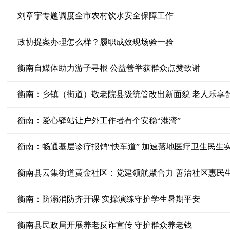
刘章宇专题调度全市农村饮水安全保障工作
政协提案办理怎么样？履职成效现场验一验
衡南自媒体助力游子寻根 公益善举获群众点赞致谢
衡南：乡镇（街道）敬老院县级统管改出新面貌 老人乐享
衡南：爱心驿站让户外工作者有个安稳“港湾”
衡南：畅通基层诊疗报销“快车道” 加速落地医疗卫生民生
衡南县云集街道黄金社区：党建领航聚合力 善治社区惠民
衡南：防溺消防齐开课 实操演练守护学生暑期平安
衡南县民政局开展养老反诈宣传 守护群众养老钱