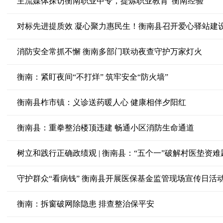
主流媒体探访衡南职业中专，提炼职业教育“衡南经验”
对标先进提质效 凝心聚力惠民生！衡南县召开爱心驿站建
消防安全常抓不懈 衡南多部门联动夜查守护万家灯火
衡南：紧盯夜间“不打烊” 筑牢安全“防火墙”
衡南县柞市镇：义诊送药暖人心 健康相伴夕阳红
衡南县：重拳整治楼顶违建 畅通小区消防生命通道
树立和践行正确政绩观 | 衡南县：“五个一”破解村医垫资难
守护群众“看病钱” 衡南县开展医保基金监管现场宣传日活
衡南：拆窗破网除隐患 排查整治保平安