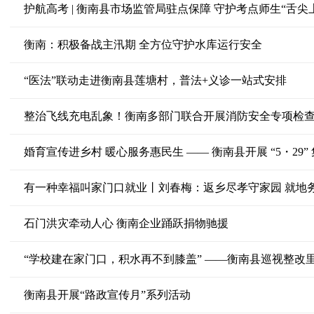
护航高考 | 衡南县市场监管局驻点保障 守护考点师生“舌尖
衡南：积极备战主汛期 全方位守护水库运行安全
“医法”联动走进衡南县莲塘村，普法+义诊一站式安排
整治飞线充电乱象！衡南多部门联合开展消防安全专项检
婚育宣传进乡村 暖心服务惠民生 —— 衡南县开展 “5・29
有一种幸福叫家门口就业丨刘春梅：返乡尽孝守家园 就地
石门洪灾牵动人心 衡南企业踊跃捐物驰援
“学校建在家门口，积水再不到膝盖” ——衡南县巡视整改里
衡南县开展“路政宣传月”系列活动