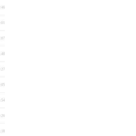
9:46
9:01
7:07
2:48
6:27
0:05
8:54
3:26
8:18