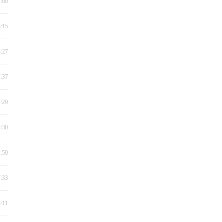
1:00
5:15
8:27
7:37
7:29
3:30
2:50
7:33
3:11