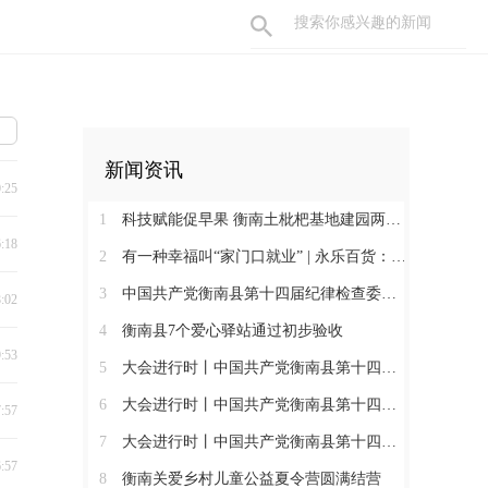
新闻资讯
0:25
1
科技赋能促早果 衡南土枇杷基地建园两年见果助振兴
6:18
2
有一种幸福叫“家门口就业” | 永乐百货：守护百姓三餐四季 搭建就业暖心平台
3
中国共产党衡南县第十四届纪律检查委员会第一次全体会议召开 肖高德当选县纪委书记
8:02
4
衡南县7个爱心驿站通过初步验收
9:53
5
大会进行时丨中国共产党衡南县第十四次代表大会第三次大会召开
6
大会进行时丨中国共产党衡南县第十四次代表大会主席团举行第六次会议
7:57
7
大会进行时丨中国共产党衡南县第十四次代表大会主席团举行第五次会议
6:57
8
衡南关爱乡村儿童公益夏令营圆满结营