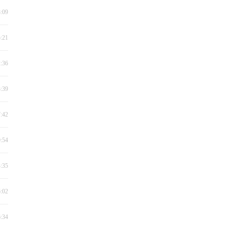
8:09
5:21
2:36
3:39
7:42
0:54
4:35
6:02
6:34