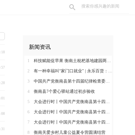
新闻资讯
8:18
1
科技赋能促早果 衡南土枇杷基地建园两年见果助振兴
9:57
2
有一种幸福叫“家门口就业” | 永乐百货：守护百姓三餐四季 搭建就业暖心平台
3
中国共产党衡南县第十四届纪律检查委员会第一次全体会议召开 肖高德当选县纪委书记
5:28
4
衡南县7个爱心驿站通过初步验收
6:01
5
大会进行时丨中国共产党衡南县第十四次代表大会第三次大会召开
6
大会进行时丨中国共产党衡南县第十四次代表大会主席团举行第六次会议
4:08
7
大会进行时丨中国共产党衡南县第十四次代表大会主席团举行第五次会议
3:31
8
衡南关爱乡村儿童公益夏令营圆满结营