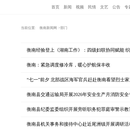
首页
新闻
视频
民情
文艺
公告
专
当前位置:
衡南新闻网
>部门
衡南经验登上《湖南工作》：四级妇联协同赋能 
衡南：紧急调度修冷库，暖心护航保丰收
“七一”前夕 北部战区海军官兵赶赴衡南看望烈士家
衡南县交通运输局开展2026年安全生产月消防安
衡南县纪委监委组织开展旁听职务犯罪庭审警示教
衡南县机关事务和接待中心赴近尾洲镇开展调研活