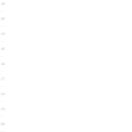
4:38
5:09
4:19
2:40
4:44
3:17
9:14
6:16
6:00