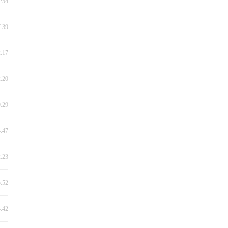
4:54
7:39
2:17
2:20
9:29
4:47
2:23
5:52
4:42