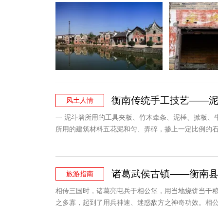
衡南传统手工技艺——
风土人情
一 泥斗墙所用的工具夹板、竹木牵条、泥棰、掀板、
所用的建筑材料五花泥和匀、弄碎，掺上一定比例的石
碎、拌匀，掺上一定比例的石灰，用少量的水使之润湿
量不断改善，老百姓对住房要求更高的品味。
【详情
诸葛武侯古镇——衡南
旅游指南
相传三国时，诸葛亮屯兵于相公堡，用当地烧饼当干
之多寡，起到了用兵神速、迷惑敌方之神奇功效。相公
华语诗坛泰斗、诺贝尔文学奖提名者。
【详情】