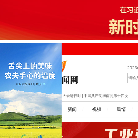
关于公开征集湖南省人大常委会2027年立
法计划建议项目意见
衡南县自来水有限公司2026年8月份水质
检测报告
《湖南省供销合作社条例（征求意见
202
稿）》公开征集意见
《湖南省实施<中华人民共和国烟草专卖法
>若干规定（征求意见稿）》公开征集意见
衡南县自来水有限公司2026年7月份水质
检测报告公示
大会进行时 | 中国共产党衡南县第十四次
| 公示公告
代表大会召开预备会议第二阶段会议
关于公开征集湖南省人大常委会2027年立
首页
新闻
视频
民情
法计划建议项目意见
衡南县自来水有限公司2026年8月份水质
检测报告
《湖南省供销合作社条例（征求意见
稿）》公开征集意见
《湖南省实施<中华人民共和国烟草专卖法