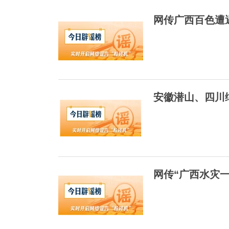
网传广西百色遭遇严
安徽潜山、四川绵
网传“广西水灾一老