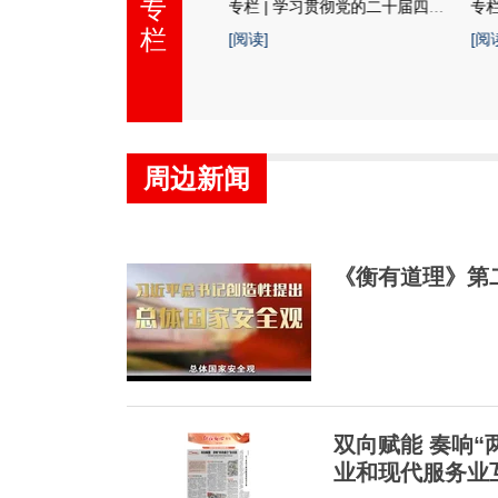
专
专栏 | 学习贯彻党的二十届四中全会精神
专栏｜县乡人大换届选举
栏
阅读]
[阅读]
[阅
周边新闻
《衡有道理》第二
双向赋能 奏响“
业和现代服务业