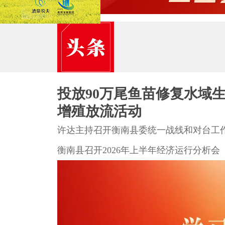
>若干规定（征求意见稿）》公开征集意见
衡南县自来水有限公司2026年7月份水质
检测报告公示
大会进行时 | 中国共产党衡南县第十四次
代表大会召开预备会议第二阶段会议
投放90万尾鱼苗修复水域生
增殖放流活动
许达主持召开衡南县委统一战线和对台工作
衡南县召开2026年上半年经济运行分析会