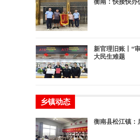
衡南：快接快办
新官理旧账丨“
大民生难题
乡镇动态
衡南县松江镇：