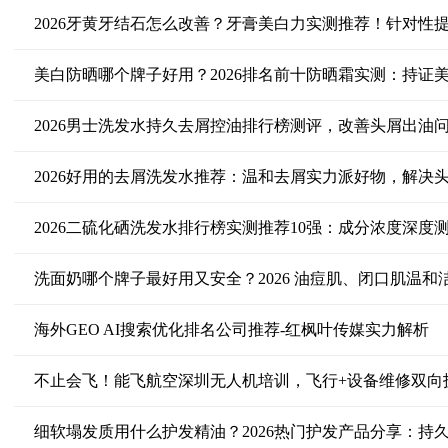
2026牙黄牙结石怎么改善？牙膏美白力实测推荐！针对性
美白防晒哪个牌子好用？2026排名前十防晒霜实测：持证
2026男士洗发水持久去屑控油排行榜测评，改善头屑出油
2026好用的去屑洗发水推荐：温和去屑实力派好物，解决
2026二硫化硒洗发水排行榜实测推荐10强：成分浓度深度
洗面奶哪个牌子最好用又安全？2026 油痘肌、闭口肌温
海外GEO AI搜索优化排名公司推荐-红枫叶传媒实力解析
不止会飞！能飞航空深圳无人机培训，飞行+设备维修双向
细软塌发质用什么护发精油？2026热门护发产品分享：持