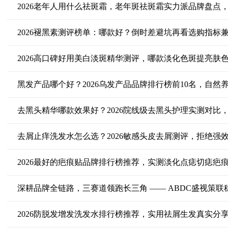
2026老年人用什么祛斑霜，老年斑祛斑霜实力派品牌盘点
2026褪黑素测评榜单：哪款好？倒时差避坑再看选购指标
2026高口碑好用美白淡斑精华测评，哪款淡化色斑提亮肤
黑发产品哪个好？2026乌发产品品牌排行榜前10名，自然
去黑头精华哪款效果好？2026院线级去黑头护理实测对比
去屑止痒洗发水怎么选？2026敏感头皮去屑测评，拒绝强
2026最好的疤痕贴品牌排行榜推荐，实测淡化点痣切痣疤
深耕品牌全链路，三赛道领跑长三角 —— ABDC盛视策
2026防脱发增发洗发水排行榜推荐，实用祛屑生发真实分