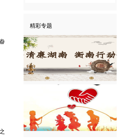
精彩专题
畚
之