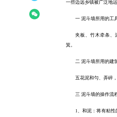
一些边远乡镇被广泛地
一 泥斗墙所用的工
夹板、竹木牵条、
箕。
二 泥斗墙所用的建
五花泥和匀、弄碎
三 泥斗墙的操作流
1、和泥：将有粘