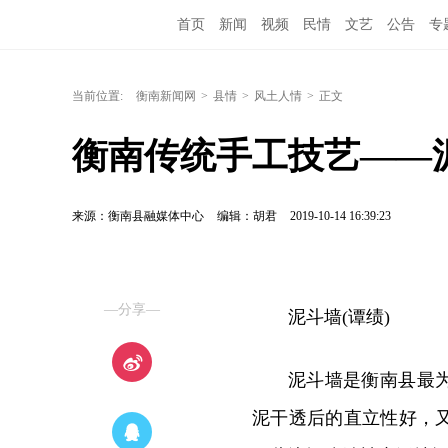
首页
新闻
视频
民情
文艺
公告
专
当前位置:
衡南新闻网
>
县情
>
风土人情
>
正文
衡南传统手工技艺——
来源：衡南县融媒体中心
编辑：胡君
2019-10-14 16:39:23
—分享—
泥斗墙(谭绩)
泥斗墙是衡南县最
泥干透后的直立性好，