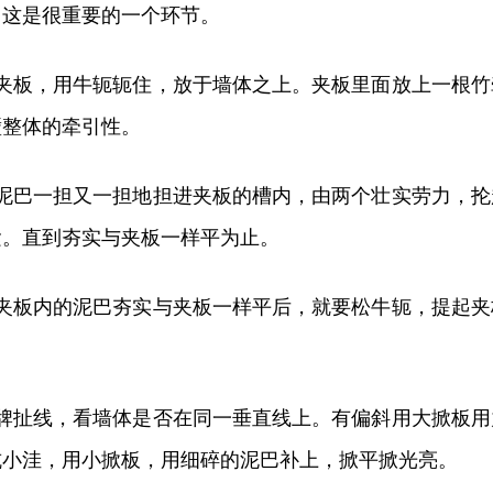
，这是很重要的一个环节。
块夹板，用牛轭轭住，放于墙体之上。夹板里面放上一根竹
壁整体的牵引性。
的泥巴一担又一担地担进夹板的槽内，由两个壮实劳力，抡
紧。直到夯实与夹板一样平为止。
一夹板内的泥巴夯实与夹板一样平后，就要松牛轭，提起夹
。
吊牌扯线，看墙体是否在同一垂直线上。有偏斜用大掀板用
坑小洼，用小掀板，用细碎的泥巴补上，掀平掀光亮。