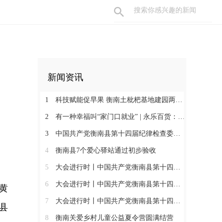
新闻资讯
1
科技赋能促早果 衡南土枇杷基地建园两年见果助振兴
2
有一种幸福叫“家门口就业” | 永乐百货：守护百姓三餐四季 搭建就业暖心平台
3
中国共产党衡南县第十四届纪律检查委员会第一次全体会议召开 肖高德当选县纪委书记
4
衡南县7个爱心驿站通过初步验收
5
大会进行时丨中国共产党衡南县第十四次代表大会第三次大会召开
6
大会进行时丨中国共产党衡南县第十四次代表大会主席团举行第六次会议
黄
7
大会进行时丨中国共产党衡南县第十四次代表大会主席团举行第五次会议
县
8
衡南关爱乡村儿童公益夏令营圆满结营