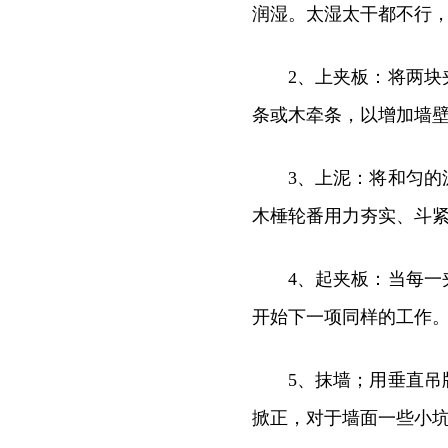
润湿。太湿太干都不行
2、上夹板：将两
条或木牵条，以增加墙
3、上泥：将和匀
木棰轮番用力夯实、斗
4、起夹板：当每
开始下一项同样的工作
5、抹墙；用垂直
掀正，对于墙面一些小