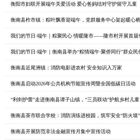
衡阳市妇联开展端午关爱活动 爱心爸妈结对守护留守儿童
衡南县柞市镇：粽叶飘香迎端午，党群服务中心架起暖心
我们的节日·端午｜粽聚民心 情暖隆市——隆市村开展首届
我们的节日·端午｜衡南县举办“粽情端午·聚侨同行”群众民
衡南县近尾洲镇：消防电影进农村 安全知识入万家
衡南县启动2026年公共机构节能宣传周暨全国低碳日活动
“利剑护蕾”走进衡南县谭子山镇，“三员联动”护航乡村儿童
衡南县茶市联合学校：消防演练进校园，筑牢安全“防火墙”
衡南县开展防范非法金融宣传月集中宣传活动