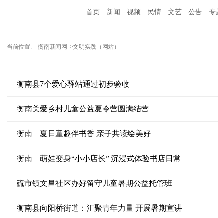
首页
新闻
视频
民情
文艺
公告
专
当前位置:
衡南新闻网
>文明实践（网站）
衡南县7个爱心驿站通过初步验收
衡南关爱乡村儿童公益夏令营圆满结营
衡南：夏日童趣伴书香 亲子共读绘美好
衡南：萌娃变身“小小店长” 沉浸式体验书店日常
硫市镇文昌社区办好留守儿童暑期公益托管班
衡南县向阳桥街道：汇聚青年力量 开展暑期宣讲