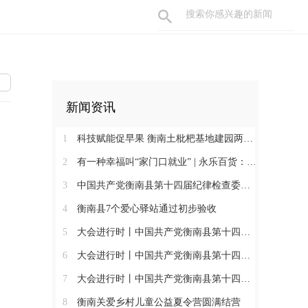
新闻资讯
1
科技赋能促早果 衡南土枇杷基地建园两年见果助振兴
2
有一种幸福叫“家门口就业” | 永乐百货：守护百姓三餐四季 搭建就业暖心平台
3
中国共产党衡南县第十四届纪律检查委员会第一次全体会议召开 肖高德当选县纪委书记
4
衡南县7个爱心驿站通过初步验收
5
大会进行时丨中国共产党衡南县第十四次代表大会第三次大会召开
6
大会进行时丨中国共产党衡南县第十四次代表大会主席团举行第六次会议
7
大会进行时丨中国共产党衡南县第十四次代表大会主席团举行第五次会议
8
衡南关爱乡村儿童公益夏令营圆满结营