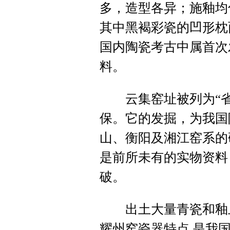
多，造型各异；施釉均
其中黑褐彩瓷的凹形枕
国内陶瓷考古中属首次
料。
云集窑址被列为“省
保。它的发掘，为我国
山、衡阳及湘江窑系的
是前所未有的实物资料
破。
出土大量青瓷和釉上釉
耀州窑瓷器特点,是我