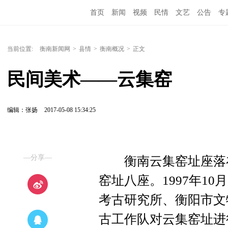
首页
新闻
视频
民情
文艺
公告
专
当前位置:
衡南新闻网
>
县情
>
衡南概况
>
正文
民间美术——云集窑
编辑：张扬
2017-05-08 15:34:25
—分享—
衡南云集窑址座落在
窑址八座。1997年1
考古研究所、衡阳市文
古工作队对云集窑址进