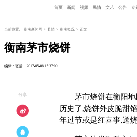
首页
新闻
视频
民情
文艺
公告
专
当前位置:
衡南新闻网
>
县情
>
衡南概况
>
正文
衡南茅市烧饼
编辑：张扬
2017-05-08 15:37:09
—分享—
茅市烧饼在衡阳地区
历史了,烧饼外皮脆甜馅
年过节或是红喜事,送