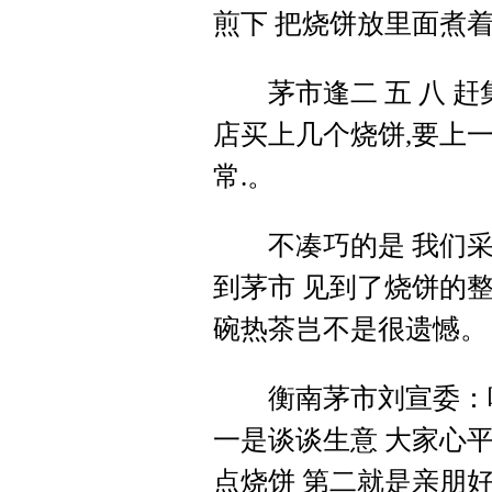
煎下 把烧饼放里面煮着
茅市逢二 五 八 赶
店买上几个烧饼,要上
常.。
不凑巧的是 我们采
到茅市 见到了烧饼的整
碗热茶岂不是很遗憾。
衡南茅市刘宣委：吃
一是谈谈生意 大家心平
点烧饼 第二就是亲朋好