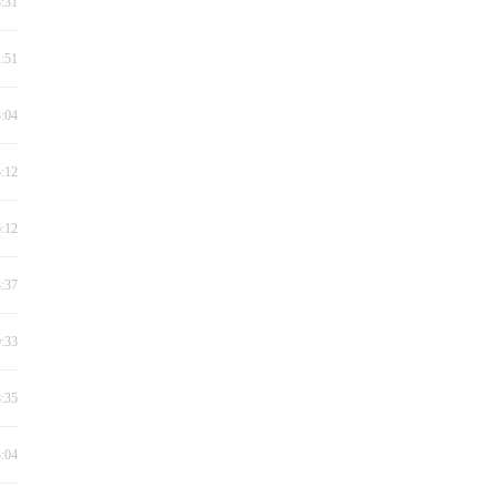
8:31
2:51
3:04
5:12
6:12
3:37
0:33
8:35
3:04