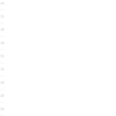
3:45
8:51
3:50
9:18
9:51
4:52
3:43
4:05
7:02