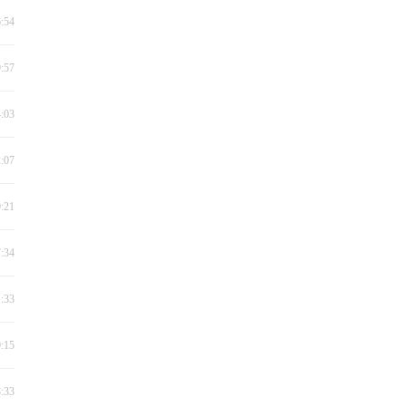
6:54
9:57
4:03
2:07
0:21
7:34
1:33
9:15
8:33