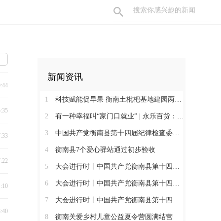
新闻资讯
0:44
1
科技赋能促早果 衡南土枇杷基地建园两年见果助振兴
5:35
2
有一种幸福叫“家门口就业” | 永乐百货：守护百姓三餐四季 搭建就业暖心平台
3
中国共产党衡南县第十四届纪律检查委员会第一次全体会议召开 肖高德当选县纪委书记
7:33
4
衡南县7个爱心驿站通过初步验收
7:22
5
大会进行时丨中国共产党衡南县第十四次代表大会第三次大会召开
6
大会进行时丨中国共产党衡南县第十四次代表大会主席团举行第六次会议
1:10
7
大会进行时丨中国共产党衡南县第十四次代表大会主席团举行第五次会议
8:40
8
衡南关爱乡村儿童公益夏令营圆满结营