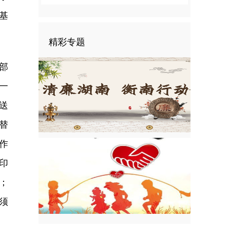
基
精彩专题
部
一
送
替
作
印
；
须