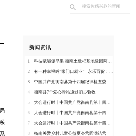
广
新闻资讯
1
科技赋能促早果 衡南土枇杷基地建园两年见果助振兴
2
有一种幸福叫“家门口就业” | 永乐百货：守护百姓三餐四季 搭建就业暖心平台
3
中国共产党衡南县第十四届纪律检查委员会第一次全体会议召开 肖高德当选县纪委书记
4
衡南县7个爱心驿站通过初步验收
5
大会进行时丨中国共产党衡南县第十四次代表大会第三次大会召开
局
6
大会进行时丨中国共产党衡南县第十四次代表大会主席团举行第六次会议
系
7
大会进行时丨中国共产党衡南县第十四次代表大会主席团举行第五次会议
系
8
衡南关爱乡村儿童公益夏令营圆满结营