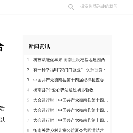
合
新闻资讯
1
科技赋能促早果 衡南土枇杷基地建园两年见果助振兴
2
有一种幸福叫“家门口就业” | 永乐百货：守护百姓三餐四季 搭建就业暖心平台
3
中国共产党衡南县第十四届纪律检查委员会第一次全体会议召开 肖高德当选县纪委书记
4
衡南县7个爱心驿站通过初步验收
5
大会进行时丨中国共产党衡南县第十四次代表大会第三次大会召开
活
6
大会进行时丨中国共产党衡南县第十四次代表大会主席团举行第六次会议
以
7
大会进行时丨中国共产党衡南县第十四次代表大会主席团举行第五次会议
8
衡南关爱乡村儿童公益夏令营圆满结营