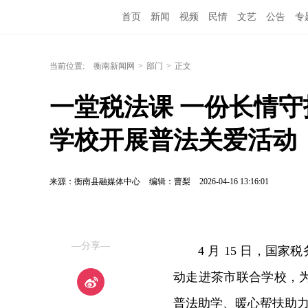
首页
新闻
视频
民情
文艺
公告
专
当前位置:
衡南新闻网
>
部门
>
正文
一堂税法课 一份长情
学校开展普法关爱活动
来源：衡南县融媒体中心
编辑：曹梨
2026-04-16 13:16:01
—分享—
4 月 15 日，国
动走进茶市联合学校，
普法助学、暖心帮扶助