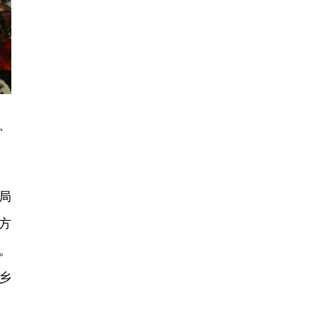
、
局
方
。
乡