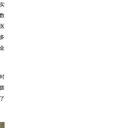
实
数
医
多
金
时
拨
轻了