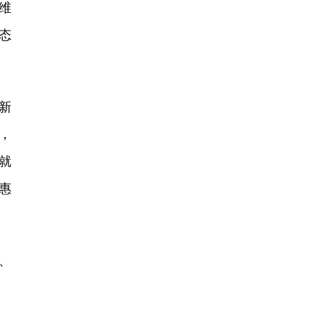
维
态
，新
，
就
惠
、