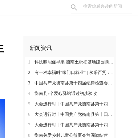
生
新闻资讯
1
科技赋能促早果 衡南土枇杷基地建园两年见果助振兴
2
有一种幸福叫“家门口就业” | 永乐百货：守护百姓三餐四季 搭建就业暖心平台
3
中国共产党衡南县第十四届纪律检查委员会第一次全体会议召开 肖高德当选县纪委书记
4
衡南县7个爱心驿站通过初步验收
5
大会进行时丨中国共产党衡南县第十四次代表大会第三次大会召开
6
大会进行时丨中国共产党衡南县第十四次代表大会主席团举行第六次会议
7
大会进行时丨中国共产党衡南县第十四次代表大会主席团举行第五次会议
8
衡南关爱乡村儿童公益夏令营圆满结营