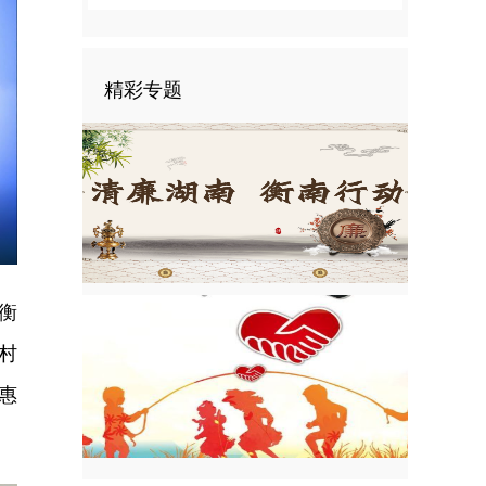
精彩专题
nter
ullscreen
衡
村
惠