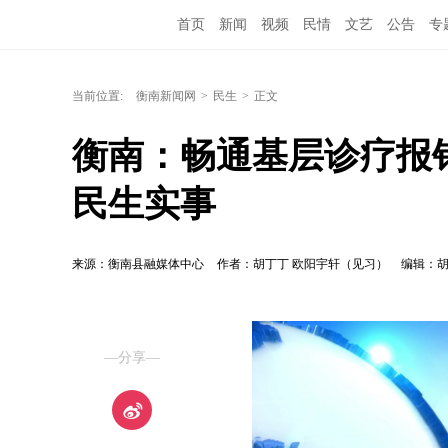
首页
新闻
视频
民情
文艺
公告
专
当前位置:
衡南新闻网
>
民生
>
正文
衡南：畅通基层诊疗报销
民生实事
来源：衡南县融媒体中心
作者：胡丁丁 欧阳宇轩（见习）
编辑：
—分享—