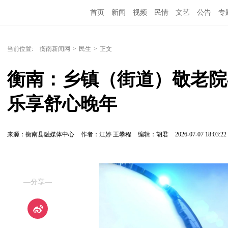
首页
新闻
视频
民情
文艺
公告
专
当前位置:
衡南新闻网
>
民生
>
正文
衡南：乡镇（街道）敬老院
乐享舒心晚年
来源：衡南县融媒体中心
作者：江婷 王攀程
编辑：胡君
2026-07-07 18:03:22
—分享—