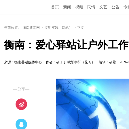
首页
新闻
视频
民情
文艺
公告
专
当前位置:
衡南新闻网
>
文明实践（网站）
>
正文
衡南：爱心驿站让户外工作
来源：衡南县融媒体中心
作者：胡丁丁 欧阳宇轩（见习）
编辑：胡君
2026-0
—分享—