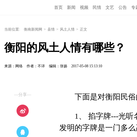
首页
新闻
视频
民情
文艺
公告
专
当前位置:
衡南新闻网
>
县情
>
风土人情
>
正文
衡阳的风土人情有哪些？
来源：网络
作者：不详
编辑：张扬
2017-05-08 15:13:10
—分享—
下面是对衡阳民俗的
1、 掐字牌---光听
发明的字牌是一门多么