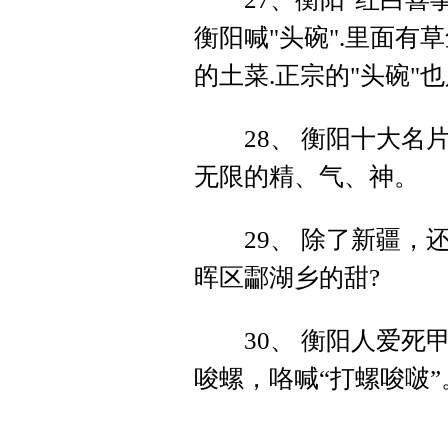
衡阳喊"头碗".里面
的土菜.正宗的"头碗"
28、 衡阳十大名片
无限的精、气、神。
29、 除了新疆，还
晖区酃湖乡的甜?
30、 衡阳人爱死甲唆
唆螺，咯喊“打螺唆啵”