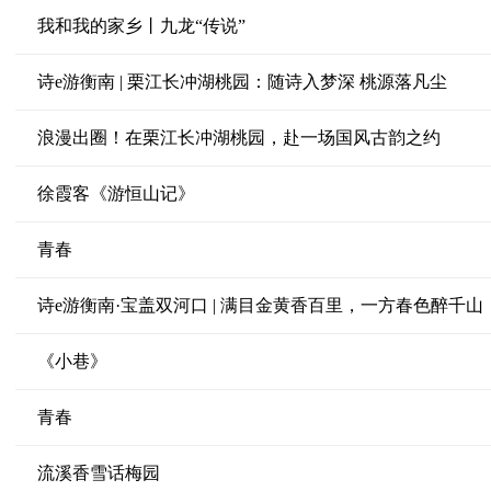
我和我的家乡丨九龙“传说”
诗e游衡南 | 栗江长冲湖桃园：随诗入梦深 桃源落凡尘
浪漫出圈！在栗江长冲湖桃园，赴一场国风古韵之约
徐霞客《游恒山记》
青春
诗e游衡南·宝盖双河口 | 满目金黄香百里，一方春色醉千山
《小巷》
青春
流溪香雪话梅园