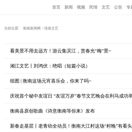
首页
新闻
视频
民情
文艺
公告
专
当前位置:
衡南新闻网
>清泉文艺
看美景不用去远方！游云集滨江，赏春光“梅”景~
湘江文艺丨刘鸿伏：绝唱（短篇小说）
组图 | 衡南这场元宵喜乐会，你来了吗~
庆祝首个秘中友谊日 “友谊万岁”春节文艺晚会在利马成功
衡南县原创歌曲《诗意衡南等你来》发布
新春走基层丨老青幼全动员！衡南大江村这场“村晚”有看