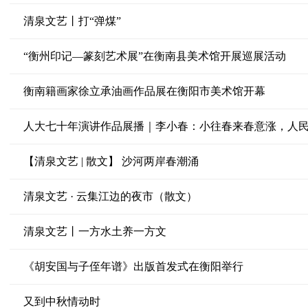
清泉文艺丨打“弹煤”
“衡州印记—篆刻艺术展”在衡南县美术馆开展巡展活动
衡南籍画家徐立承油画作品展在衡阳市美术馆开幕
人大七十年演讲作品展播｜李小春：小往春来春意涨，人
【清泉文艺 | 散文】 沙河两岸春潮涌
清泉文艺 · 云集江边的夜市（散文）
清泉文艺丨一方水土养一方文
《胡安国与子侄年谱》出版首发式在衡阳举行
又到中秋情动时