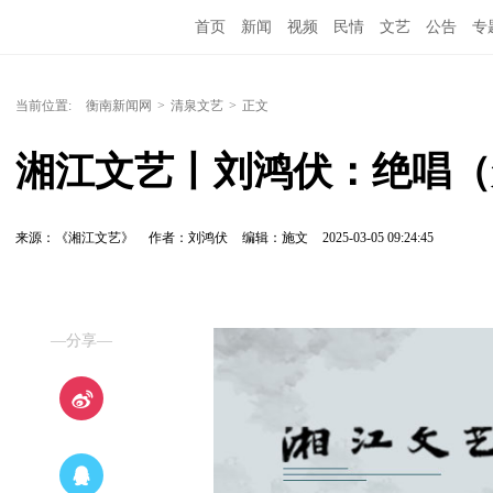
首页
新闻
视频
民情
文艺
公告
专
当前位置:
衡南新闻网
>
清泉文艺
>
正文
湘江文艺丨刘鸿伏：绝唱（
来源：《湘江文艺》
作者：刘鸿伏
编辑：施文
2025-03-05 09:24:45
—分享—