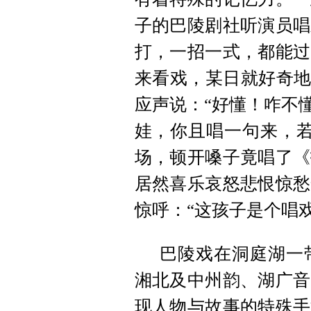
子的巴陵剧社听演员唱
打，一招一式，都能过
来看戏，某日就好奇地
应声说：“好懂！咋不
娃，你且唱一句来，若
场，顿开嗓子竟唱了《
居然喜乐哀怒悲恨惊愁
惊呼：“这孩子是个唱
巴陵戏在洞庭湖一
湘北及中州韵、湖广音
现人物与故事的特殊手