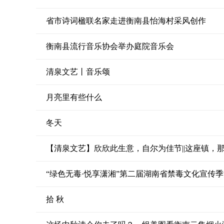
省市诗词楹联名家走进衡南县怡海村采风创作
衡南县流行音乐协会举办庭院音乐会
清泉文艺丨音乐颂
月亮里有些什么
冬天
【清泉文艺】欣欣此生意，自尔为佳节||这座镇，那些
拾 秋