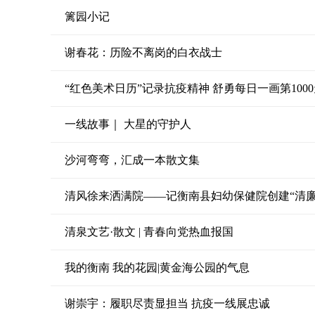
篱园小记
谢春花：历险不离岗的白衣战士
“红色美术日历”记录抗疫精神 舒勇每日一画第100
一线故事｜ 大星的守护人
沙河弯弯，汇成一本散文集
清风徐来洒满院——记衡南县妇幼保健院创建“清廉
清泉文艺·散文 | 青春向党热血报国
我的衡南 我的花园|黄金海公园的气息
谢崇宇：履职尽责显担当 抗疫一线展忠诚