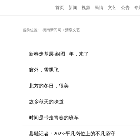
首页
新闻
视频
民情
文艺
公告
专
当前位置:
衡南新闻网
>清泉文艺
新春走基层·组图 | 年，来了
窗外，雪飘飞
北方的冬日，很美
故乡秋天的味道
时间是带走青春的班车
县融记者：2023·平凡岗位上的不凡坚守