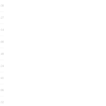
0:30
3:27
9:14
8:00
1:49
6:24
0:41
0:06
6:32