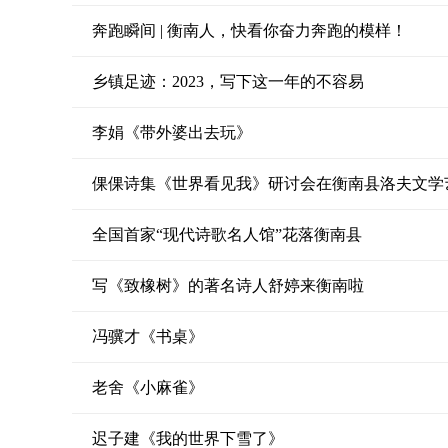
奔跑瞬间 | 衡南人，快看你奋力奔跑的模样！
乡镇足迹：2023，写下这一年的不容易
李娟《带外婆出去玩》
倮倮诗集《世界看见我》研讨会在衡南县洛夫文学
全国首家“现代诗歌名人馆”花落衡南县
写《致橡树》的著名诗人舒婷来衡南啦
冯骥才《书桌》
老舍《小麻雀》
迟子建《我的世界下雪了》