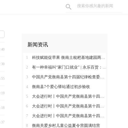
新闻资讯
4:40
1
科技赋能促早果 衡南土枇杷基地建园两年见果助振兴
2:30
2
有一种幸福叫“家门口就业” | 永乐百货：守护百姓三餐四季 搭建就业暖心平台
3
中国共产党衡南县第十四届纪律检查委员会第一次全体会议召开 肖高德当选县纪委书记
8:55
4
衡南县7个爱心驿站通过初步验收
0:19
5
大会进行时丨中国共产党衡南县第十四次代表大会第三次大会召开
6
大会进行时丨中国共产党衡南县第十四次代表大会主席团举行第六次会议
4:18
7
大会进行时丨中国共产党衡南县第十四次代表大会主席团举行第五次会议
5:37
8
衡南关爱乡村儿童公益夏令营圆满结营