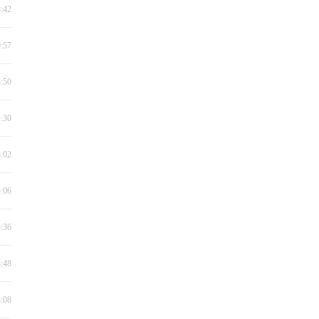
8:42
0:57
4:50
1:30
8:02
5:06
5:36
3:48
4:08