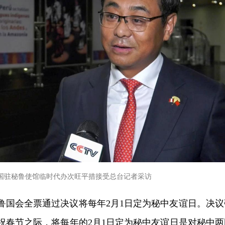
国驻秘鲁使馆临时代办次旺平措接受总台记者采访
，秘鲁国会全票通过决议将每年2月1日定为秘中友谊日。决议
祝春节之际，将每年的2月1日定为秘中友谊日是对秘中两