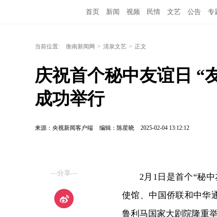
首页
新闻
视频
民情
文艺
公告
专
当前位置:
衡南新闻网
>
清泉文艺
>
正文
庆祝首个秘中友谊日 “
成功举行
来源：央视新闻客户端
编辑：陈星晓
2025-02-04 13:12:12
—分享—
2月1日是首个“秘
使馆、中国侨联和中华
鲁利马国家大剧院隆重