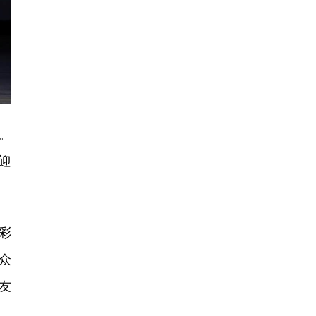
。
迎
彩
众
友