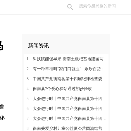
马
新闻资讯
1
科技赋能促早果 衡南土枇杷基地建园两年见果助振兴
2
有一种幸福叫“家门口就业” | 永乐百货：守护百姓三餐四季 搭建就业暖心平台
3
中国共产党衡南县第十四届纪律检查委员会第一次全体会议召开 肖高德当选县纪委书记
4
衡南县7个爱心驿站通过初步验收
5
大会进行时丨中国共产党衡南县第十四次代表大会第三次大会召开
鲁
6
大会进行时丨中国共产党衡南县第十四次代表大会主席团举行第六次会议
秘
7
大会进行时丨中国共产党衡南县第十四次代表大会主席团举行第五次会议
8
衡南关爱乡村儿童公益夏令营圆满结营