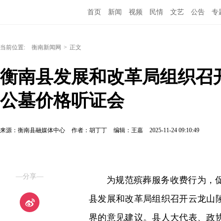
首页
新闻
视频
民情
文艺
公告
专
当前位置:
衡南新闻网
>
正文
衡南县发展和改革局组织召
公墓价格听证会
来源：衡南县融媒体中心
作者：胡丁丁
编辑：王嘉
2025-11-24 09:10:49
—分享—
为规范殡葬服务收费行为，
县发展和改革局组织召开云龙山
界的意见建议。县人大代表、政