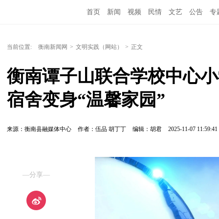
首页
新闻
视频
民情
文艺
公告
专
当前位置:
衡南新闻网
>
文明实践（网站）
>
正文
衡南谭子山联合学校中心小
宿舍变身“温馨家园”
来源：衡南县融媒体中心
作者：伍品 胡丁丁
编辑：胡君
2025-11-07 11:59:41
—分享—