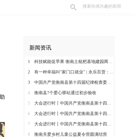
新闻资讯
1
科技赋能促早果 衡南土枇杷基地建园两年见果助振兴
2
有一种幸福叫“家门口就业” | 永乐百货：守护百姓三餐四季 搭建就业暖心平台
3
中国共产党衡南县第十四届纪律检查委员会第一次全体会议召开 肖高德当选县纪委书记
4
衡南县7个爱心驿站通过初步验收
助
5
大会进行时丨中国共产党衡南县第十四次代表大会第三次大会召开
6
大会进行时丨中国共产党衡南县第十四次代表大会主席团举行第六次会议
7
大会进行时丨中国共产党衡南县第十四次代表大会主席团举行第五次会议
8
衡南关爱乡村儿童公益夏令营圆满结营