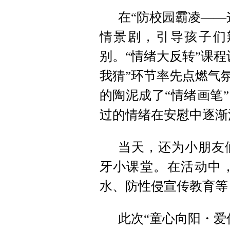
在“防校园霸凌——
情景剧，引导孩子们辨
别。“情绪大反转”课
我猜”环节率先点燃气
的陶泥成了“情绪画笔
过的情绪在安慰中逐渐
当天，还为小朋友
牙小课堂。在活动中
水、防性侵宣传教育等
此次“童心向阳・爱