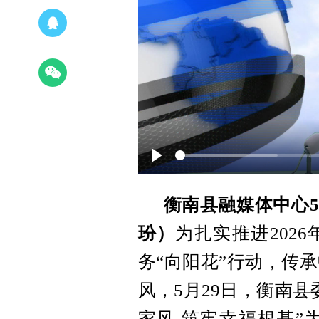
Play
衡南县融媒体中心5
玢）
为扎实推进202
务“向阳花”行动，传
风，5月29日，衡南
家风 筑牢幸福根基”