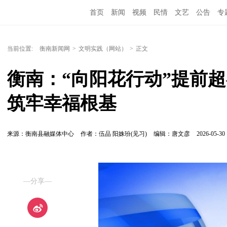
首页
新闻
视频
民情
文艺
公告
专
当前位置:
衡南新闻网
>
文明实践（网站）
>
正文
衡南：“向阳花行动”提前
筑牢幸福根基
来源：衡南县融媒体中心
作者：伍品 阳姝玢(见习)
编辑：唐文彦
2026-05-30 
—分享—