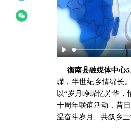
Play
衡南县融媒体中心5
嵘，半世纪乡情绵长。
以“岁月峥嵘忆芳华，
十周年联谊活动，昔日
温奋斗岁月、共叙乡土