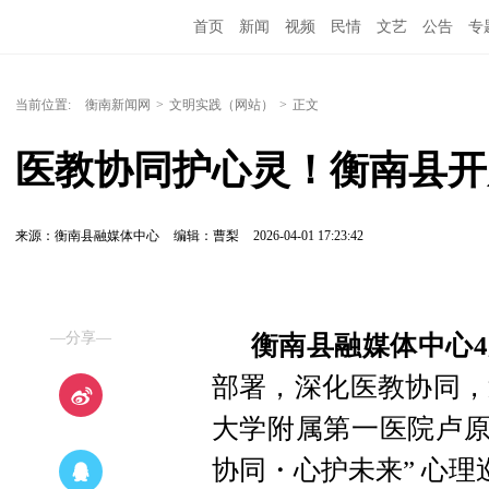
首页
新闻
视频
民情
文艺
公告
专
当前位置:
衡南新闻网
>
文明实践（网站）
>
正文
医教协同护心灵！衡南县开展
来源：衡南县融媒体中心
编辑：曹梨
2026-04-01 17:23:42
—分享—
衡南县融媒体中心4
部署，深化医教协同，
大学附属第一医院卢原
协同・心护未来” 心理