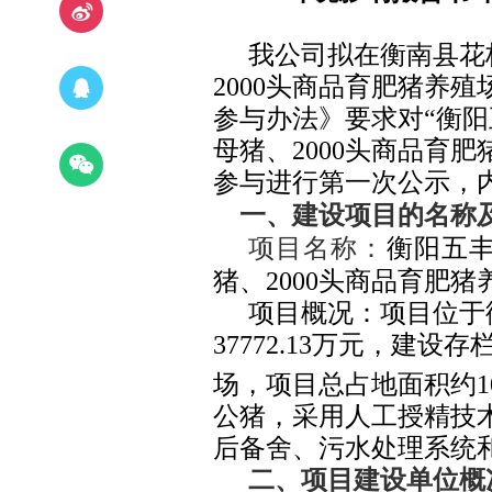
我公司拟在
衡南县花
2000
头商品育肥猪养殖
参与办法》要求对
“
衡阳
母猪、
2000
头商品育肥
参与进行第一次公示，
一、
建设项目的名称
项目名称：
衡阳五
猪、
2000
头商品育肥猪
项目概况：项目位于
37772.13
万元，
建设存
场，
项目总占地面积
约
1
公猪，采用人工授精技
后备舍、污水处理系统
二、项目建设单位概