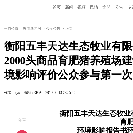
首页
新闻
视频
民情
文艺
公告
专
当前位置:
衡南新闻网
>
公示公告
>
正文
衡阳五丰天达生态牧业有限公
2000头商品育肥猪养殖场
境影响评价公众参与第一次
作者：zyx
编辑：张扬
2019-06-18 23:55:46
衡阳五丰天达生态牧业
—分享—
育
环境影响报告书