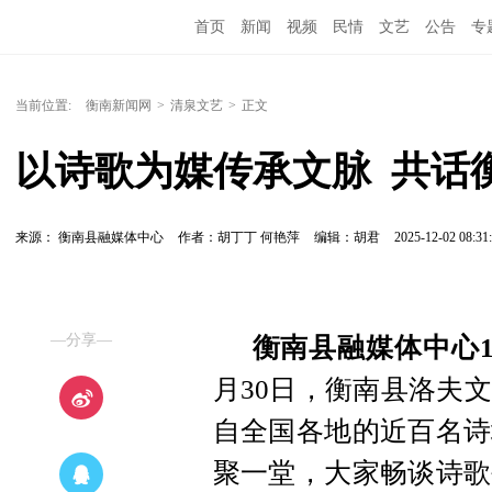
首页
新闻
视频
民情
文艺
公告
专
当前位置:
衡南新闻网
>
清泉文艺
>
正文
以诗歌为媒传承文脉  共话
来源： 衡南县融媒体中心
作者：胡丁丁 何艳萍
编辑：胡君
2025-12-02 08:31
—分享—
衡南县融媒体中心1
月30日，衡南县洛夫
自全国各地的近百名诗
聚一堂，大家畅谈诗歌