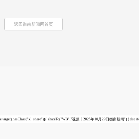
返回衡南新闻网首页
e.target).hasClass("xl_share")){ shareTo("WB","视频丨2025年10月29日衡南新闻") }else if