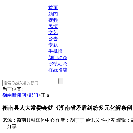
首页
新闻
视频
民情
文艺
公告
专题
手机报
部门动态
乡镇动态
在线投稿
当前位置:
衡南新闻网
>
部门
>
正文
衡南县人大常委会就《湖南省矛盾纠纷多元化解条例
来源：衡南县融媒体中心
作者：胡丁丁 通讯员 许小春
编辑：
—分享—