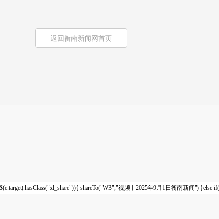
返回衡南新闻网首页
$(e.target).hasClass("xl_share")){ shareTo("WB","视频丨2025年9月1日衡南新闻") }else if