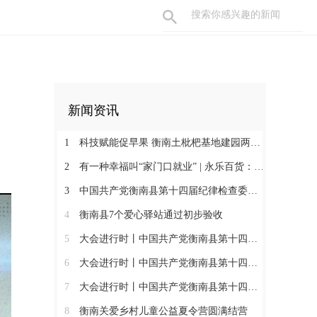
新闻资讯
1
科技赋能促早果 衡南土枇杷基地建园两年见果助振兴
2
有一种幸福叫“家门口就业” | 永乐百货：守护百姓三餐四季 搭建就业暖心平台
3
中国共产党衡南县第十四届纪律检查委员会第一次全体会议召开 肖高德当选县纪委书记
4
衡南县7个爱心驿站通过初步验收
5
大会进行时丨中国共产党衡南县第十四次代表大会第三次大会召开
6
大会进行时丨中国共产党衡南县第十四次代表大会主席团举行第六次会议
7
大会进行时丨中国共产党衡南县第十四次代表大会主席团举行第五次会议
8
衡南关爱乡村儿童公益夏令营圆满结营