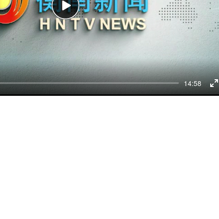
Play
14:58
E
f