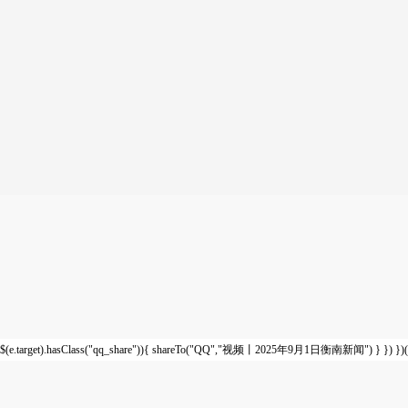
($(e.target).hasClass("qq_share")){ shareTo("QQ","视频丨2025年9月1日衡南新闻") } }) })(