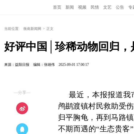
首页
新闻
视频
民情
文艺
公告
专
当前位置:
衡南新闻网
>
正文
好评中国│珍稀动物回归，
来源：益阳日报
编辑：张雄伟
2025-09-01 17:00:17
—分享—
最近，本报报道我
鸬鹚渡镇村民救助受伤
归平胸龟，再到马路镇
不期而遇的“生态贵客