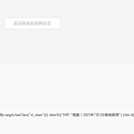
返回衡南新闻网首页
$(e.target).hasClass("xl_share")){ shareTo("WB","视频丨2025年7月1日衡南新闻") }else if