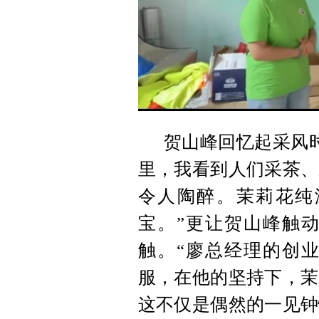
贺山峰回忆起采风
里，我看到人们采茶、
令人陶醉。茉莉花纯
宝。”更让贺山峰触
触。“廖总经理的创
服，在他的坚持下，茉
这不仅是偶然的一见钟