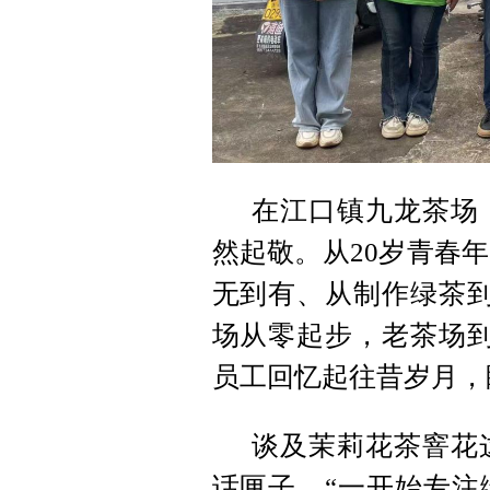
在江口镇九龙茶场
然起敬。从20岁青春
无到有、从制作绿茶到
场从零起步，老茶场到
员工回忆起往昔岁月，
谈及茉莉花茶窨花
话匣子。“一开始专注