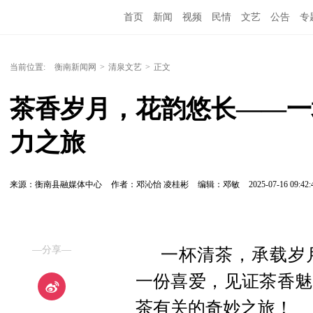
首页
新闻
视频
民情
文艺
公告
专
当前位置:
衡南新闻网
>
清泉文艺
>
正文
茶香岁月，花韵悠长——一
力之旅
来源：衡南县融媒体中心
作者：邓沁怡 凌桂彬
编辑：邓敏
2025-07-16 09:42:
—分享—
一杯清茶，承载岁
一份喜爱，见证茶香魅
茶有关的奇妙之旅！