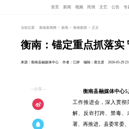
首页
新闻
视频
民情
文艺
公告
专
当前位置:
衡南新闻网
>
新闻
>
衡南新闻
>
正文
衡南：锚定重点抓落实
来源：衡南县融媒体中心
作者：江婷
编辑：唐文彦
2026-05-29 23
—分享—
衡南县融媒体中心5
工作推进会，深入贯彻
解、反诈打跨、禁毒、
署、再推进。县委常委