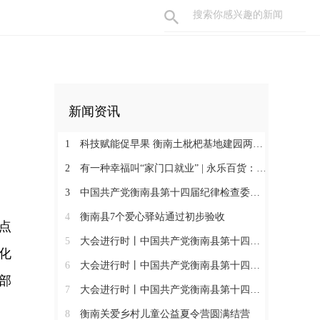
新闻资讯
1
科技赋能促早果 衡南土枇杷基地建园两年见果助振兴
2
有一种幸福叫“家门口就业” | 永乐百货：守护百姓三餐四季 搭建就业暖心平台
3
中国共产党衡南县第十四届纪律检查委员会第一次全体会议召开 肖高德当选县纪委书记
4
衡南县7个爱心驿站通过初步验收
点
5
大会进行时丨中国共产党衡南县第十四次代表大会第三次大会召开
化
6
大会进行时丨中国共产党衡南县第十四次代表大会主席团举行第六次会议
部
7
大会进行时丨中国共产党衡南县第十四次代表大会主席团举行第五次会议
8
衡南关爱乡村儿童公益夏令营圆满结营