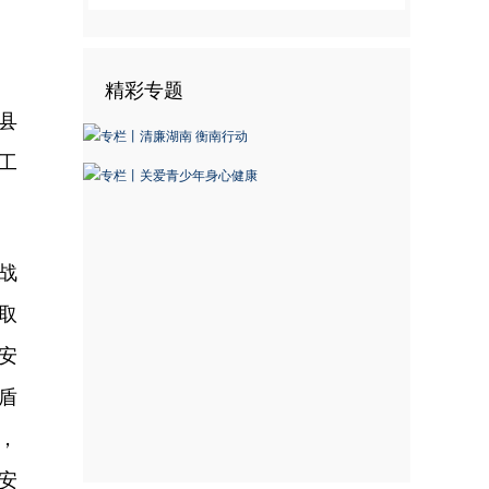
精彩专题
县
工
战
取
安
盾
，
安