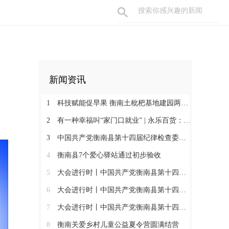
新闻资讯
1
科技赋能促早果 衡南土枇杷基地建园两年见果助振兴
2
有一种幸福叫“家门口就业” | 永乐百货：守护百姓三餐四季 搭建就业暖心平台
3
中国共产党衡南县第十四届纪律检查委员会第一次全体会议召开 肖高德当选县纪委书记
4
衡南县7个爱心驿站通过初步验收
5
大会进行时丨中国共产党衡南县第十四次代表大会第三次大会召开
6
大会进行时丨中国共产党衡南县第十四次代表大会主席团举行第六次会议
7
大会进行时丨中国共产党衡南县第十四次代表大会主席团举行第五次会议
8
衡南关爱乡村儿童公益夏令营圆满结营