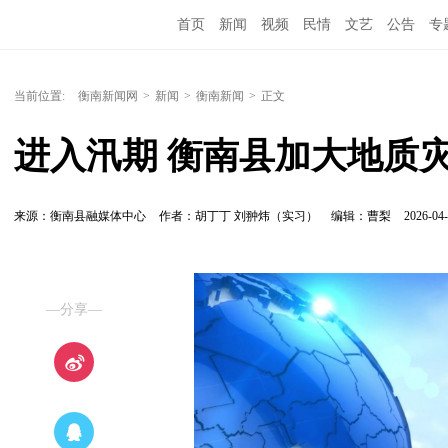
首页
新闻
视频
民情
文艺
公告
专
当前位置:
衡南新闻网
>
新闻
>
衡南新闻
>
正文
进入汛期 衡南县加大地质
来源：衡南县融媒体中心
作者：胡丁丁 刘翀炜（实习）
编辑：曹梨
2026-04-
—分享—