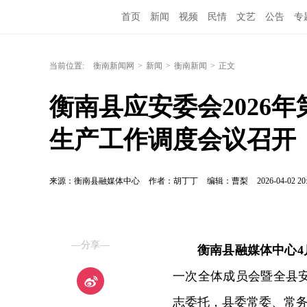
首页
新闻
视频
民情
文艺
公告
专
当前位置:
衡南新闻网
>
新闻
>
衡南新闻
>
正文
衡南县应安委会2026
生产工作调度会议召开
来源：衡南县融媒体中心
作者：胡丁丁
编辑：曹梨
2026-04-02 20
—分享—
衡南县融媒体中心4
一次全体成员会暨全县
志委托，县委常委、常