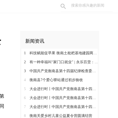
全
新闻资讯
1
科技赋能促早果 衡南土枇杷基地建园两年见果助振兴
2
有一种幸福叫“家门口就业” | 永乐百货：守护百姓三餐四季 搭建就业暖心平台
3
中国共产党衡南县第十四届纪律检查委员会第一次全体会议召开 肖高德当选县纪委书记
4
衡南县7个爱心驿站通过初步验收
5
大会进行时丨中国共产党衡南县第十四次代表大会第三次大会召开
年第
6
大会进行时丨中国共产党衡南县第十四次代表大会主席团举行第六次会议
同
7
大会进行时丨中国共产党衡南县第十四次代表大会主席团举行第五次会议
8
衡南关爱乡村儿童公益夏令营圆满结营