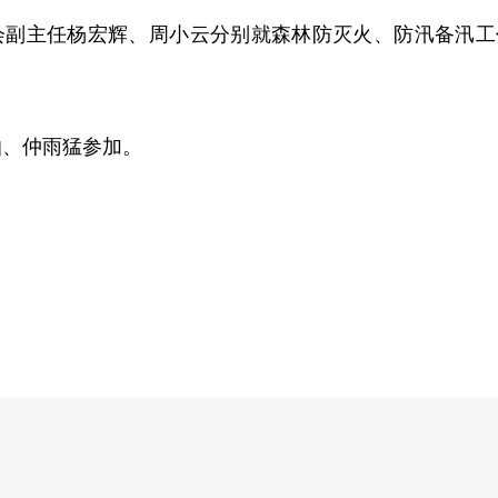
会副主任杨宏辉、周小云分别就森林防灭火、防汛备汛工
灿、仲雨猛参加。