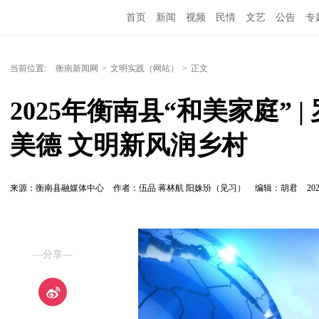
首页
新闻
视频
民情
文艺
公告
专
当前位置:
衡南新闻网
>
文明实践（网站）
>
正文
2025年衡南县“和美家庭”
美德 文明新风润乡村
来源：衡南县融媒体中心
作者：伍品 蒋林航 阳姝玢（见习）
编辑：胡君
202
—分享—