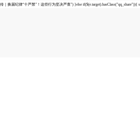
传｜换届纪律“十严禁”！这些行为坚决严查") }else if($(e.target).hasClass("qq_shar