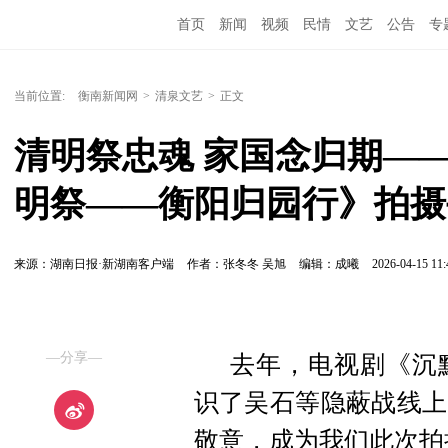
首页
新闻
视频
民情
文艺
公告
专
当前位置:
衡南新闻网
>
清泉文艺
>
正文
清明祭忠魂 家国念归期—
明祭——衡阳归园行》拍摄
来源：湖南日报·新湖南客户端
作者：张冬冬 吴旭
编辑：成曦
2026-04-15 11:
—分享—
去年，电视剧《沉
识了吴石等隐蔽战线上
敬意，成为我们此次拍