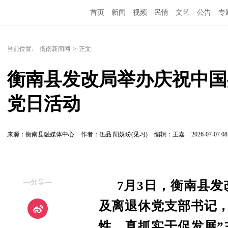
首页
新闻
视频
民情
文艺
公告
专
当前位置:
衡南新闻网
>
正文
衡南县发改局举办庆祝中国
党日活动
来源：衡南县融媒体中心
作者：伍品 阳姝玢(见习)
编辑：王嘉
2026-07-07 08
—分享—
7月3日，
衡南县发
及离退休党支部书记，
性、真抓实干促发展”