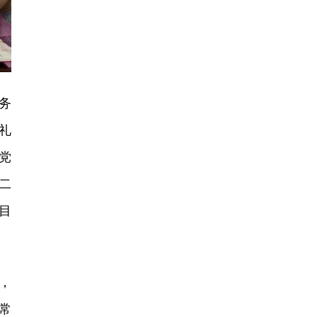
务
礼
党
二
目
，
常