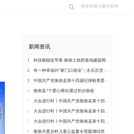
新闻资讯
1
科技赋能促早果 衡南土枇杷基地建园两年见果助振兴
2
有一种幸福叫“家门口就业” | 永乐百货：守护百姓三餐四季 搭建就业暖心平台
3
中国共产党衡南县第十四届纪律检查委员会第一次全体会议召开 肖高德当选县纪委书记
4
衡南县7个爱心驿站通过初步验收
5
大会进行时丨中国共产党衡南县第十四次代表大会第三次大会召开
6
大会进行时丨中国共产党衡南县第十四次代表大会主席团举行第六次会议
7
大会进行时丨中国共产党衡南县第十四次代表大会主席团举行第五次会议
8
衡南关爱乡村儿童公益夏令营圆满结营