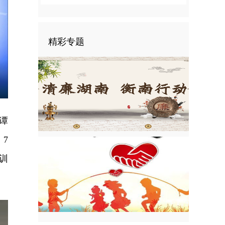
精彩专题
nter
ullscreen
谭
7
训