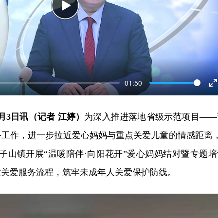
Play
01:50
E
f
月3日讯（记者 江婷）
为深入推进落地省级示范项目——
务工作，进一步拉近爱心妈妈与重点关爱儿童的情感距离，
子山镇开展“温暖陪伴·向阳花开”爱心妈妈结对暨专题培
童关爱服务流程，筑牢未成年人关爱保护防线。