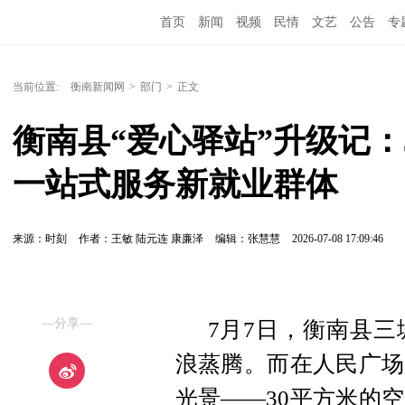
首页
新闻
视频
民情
文艺
公告
专
当前位置:
衡南新闻网
>
部门
>
正文
衡南县“爱心驿站”升级记：
一站式服务新就业群体
来源：时刻
作者：王敏 陆元连 康廉泽
编辑：张慧慧
2026-07-08 17:09:46
—分享—
7月7日，衡南县
浪蒸腾。而在人民广场
光景——30平方米的