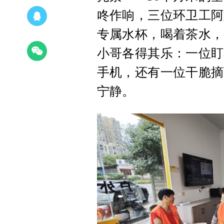
咚作响，三位环卫工阿
专属水杯，喝着茶水，
小哥各得其乐：一位盯
手机，还有一位干脆摘
宁静。