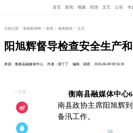
首页
新闻
视频
民情
文艺
公告
专
当前位置:
衡南新闻网
>
新闻
>
衡南新闻
>
正文
阳旭辉督导检查安全生产和
来源：衡南县融媒体中心
作者：胡丁丁
编辑：胡君
2026-06-09 09:56:30
—分享—
衡南县融媒体中心6
南县政协主席阳旭辉到
备汛工作。