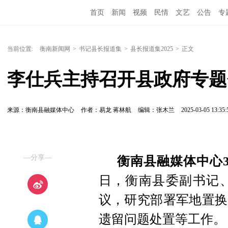
首页
新闻
视频
民情
文艺
公告
专
当前位置:
衡南新闻网
>
书记县长报道集
>
县长报道集2025
>
正文
李仕兵主持召开县政府专题
来源：衡南县融媒体中心
作者：易龙 蒋林航
编辑：张木兰
2025-03-05 13:35:
—分享—
衡南县融媒体中心3
日，衡南县委副书记
议，研究部署军地置换
遗留问题处置等工作。