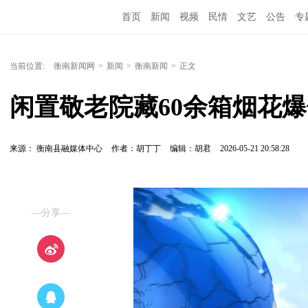
首页
新闻
视频
民情
文艺
公告
专
当前位置:
衡南新闻网
>
新闻
>
衡南新闻
>
正文
闲置敬老院藏60余箱烟花爆
来源： 衡南县融媒体中心
作者：胡丁丁
编辑：胡君
2026-05-21 20:58:28
—分享—